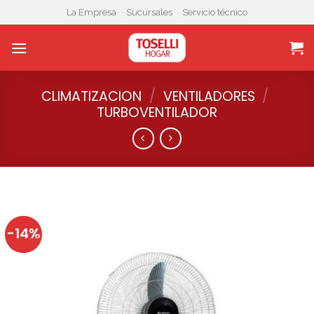
Skip
La Empresa
Sucursales
Servicio técnico
to
content
CLIMATIZACION
/
VENTILADORES
/
TURBOVENTILADOR
-14%