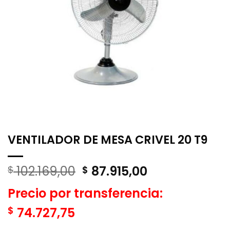
VENTILADOR DE MESA CRIVEL 20 T9
El
El
102.169,00
87.915,00
$
$
precio
precio
Precio por transferencia:
original
actual
era:
es:
$
74.727,75
$ 102.169,00.
$ 87.915,00.