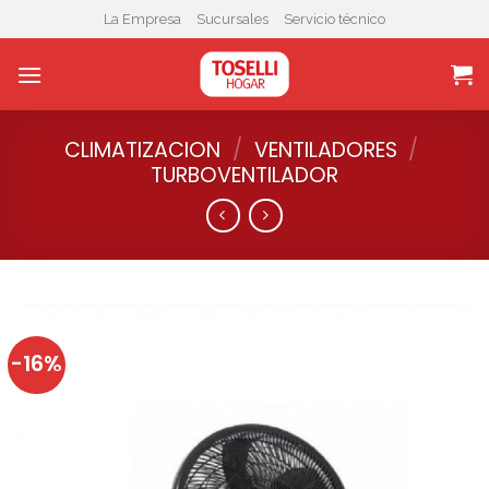
Skip
La Empresa
Sucursales
Servicio técnico
to
content
CLIMATIZACION
/
VENTILADORES
/
TURBOVENTILADOR
-16%