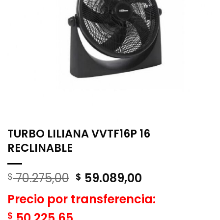
TURBO LILIANA VVTF16P 16
RECLINABLE
El
El
70.275,00
59.089,00
$
$
precio
precio
Precio por transferencia:
original
actual
era:
es:
$
50.225,65