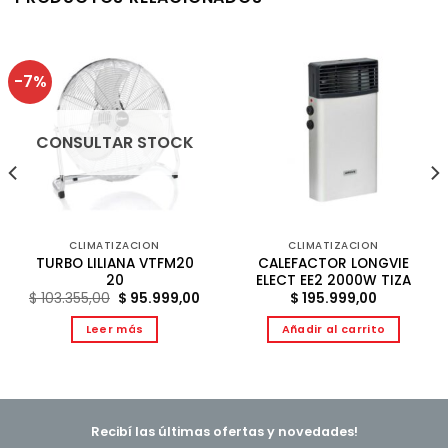
-7%
CONSULTAR STOCK
CLIMATIZACION
CLIMATIZACION
TURBO LILIANA VTFM20
CALEFACTOR LONGVIE
20
ELECT EE2 2000W TIZA
El
El
$
103.355,00
$
95.999,00
$
195.999,00
precio
precio
original
actual
Leer más
Añadir al carrito
era:
es:
$ 103.355,00.
$ 95.999,00.
9,00.
Recibí las últimas ofertas y novedades!