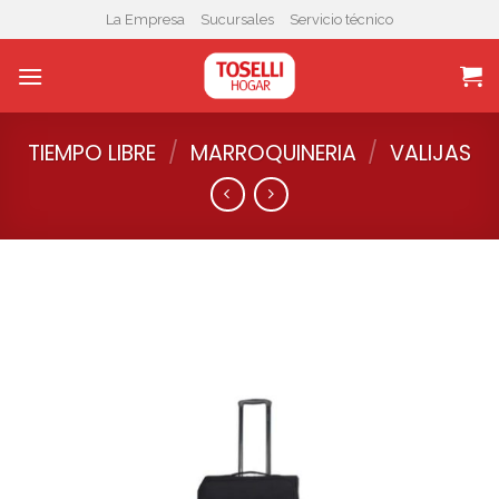
Skip
La Empresa
Sucursales
Servicio técnico
to
content
TIEMPO LIBRE
/
MARROQUINERIA
/
VALIJAS