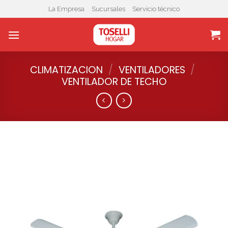
Skip
La Empresa
Sucursales
Servicio técnico
to
content
CLIMATIZACION
/
VENTILADORES
/
VENTILADOR DE TECHO