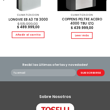
CLIMATIZACION
CLIMATIZACION
COPPENS PELTRE ACERO
LONGVIE EB A3 TB 3000
4000 TBU IZQ
$
515.999,00
El
El
$
489.999,00
$
439.999,00
precio
precio
original
actual
Añadir al carrito
Leer más
era:
es:
$ 515.999,00.
$ 489.999,00.
9,00.
Recibí las últimas ofertas y novedades!
Sobre Nosotros