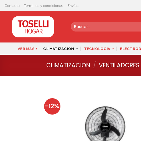
Skip
Contacto
Términos y condiciones
Envíos
to
content
Buscar
por:
VER MAS +
CLIMATIZACION
TECNOLOGIA
ELECTRO
CLIMATIZACION
/
VENTILADORES
-12%