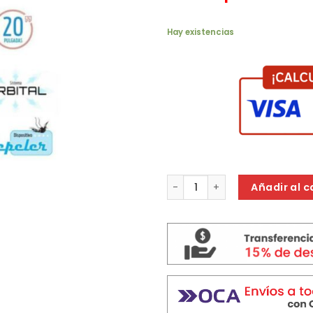
era:
$ 129.
Hay existencias
VENTILADOR DE PIE LILIANA 20
Añadir al c