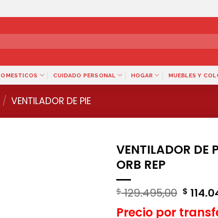
DOMESTICOS
CUIDADO PERSONAL
HOGAR
MUEBLES Y CO
/
VENTILADOR DE PIE
VENTILADOR DE P
ORB REP
El
129.495,00
114.0
$
$
precio
Precio por trans
origina