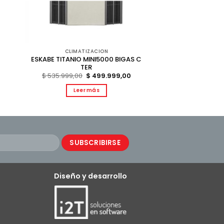
CLIMATIZACION
ESKABE TITANIO MINI5000 BIGAS C
TER
l
precio
El
El
$
535.999,00
$
499.999,00
actual
precio
precio
s:
original
actual
Leer más
 208.999,00.
era:
es:
$ 535.999,00.
$ 499.999,00.
Diseño y desarrollo