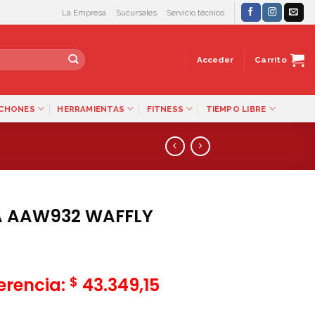
La Empresa
Sucursales
Servicio técnico
Acceder
Carrito
LCHONES
HERRAMIENTAS
FITNESS
TIEMPO LIBRE
A AAW932 WAFFLY
$
ferencia:
43.349,15