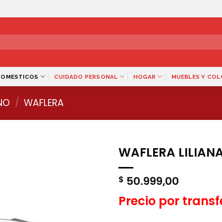
DOMESTICOS
CUIDADO PERSONAL
HOGAR
MUEBLES Y CO
NO
/
WAFLERA
WAFLERA LILIAN
50.999,00
$
Precio por trans