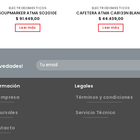
ELECTRODOMESTICOS
ELECTRODOMESTICOS
SOUPMARKER ATMA SO2010E
CAFETERA ATMA CA8133N BLA
$
91.449,00
$
44.439,00
Leer más
Leer más
ovedades!
ormación
Legales
empresa
Términos y condiciones
ursales
Servicio Técnico
ntacto