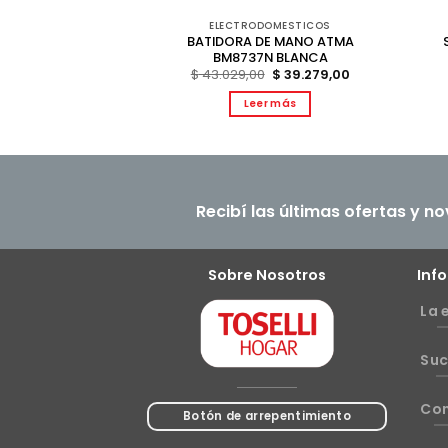
DOMESTICOS
ELECTRODOMESTICOS
 ATMA SM8911N
BATIDORA DE MANO ATMA
ANCA
BM8737N BLANCA
El
El
709,00
$
43.029,00
$
39.279,00
precio
precio
original
actual
al carrito
Leer más
era:
es:
$ 43.029,00.
$ 39.279,00.
Recibí las últimas ofertas y n
Sobre Nosotros
Inf
La 
Suc
Co
Botón de arrepentimiento