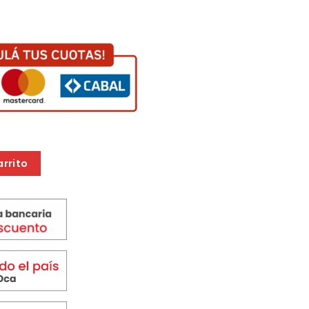
LY cantidad
arrito