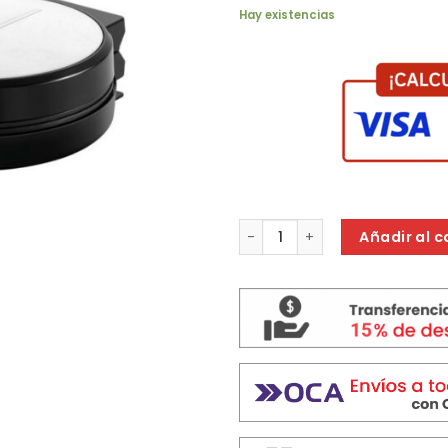
Hay existencias
WAFLERA LILIANA AAW932 WAFF
Añadir al c