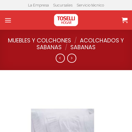
Skip
La Empresa
Sucursales
Servicio técnico
to
content
MUEBLES Y COLCHONES
/
ACOLCHADOS Y
SABANAS
/
SABANAS