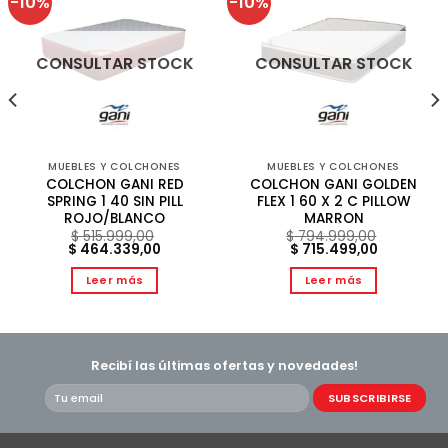
-10%
-10%
CONSULTAR STOCK
CONSULTAR STOCK
MUEBLES Y COLCHONES
MUEBLES Y COLCHONES
COLCHON GANI RED
COLCHON GANI GOLDEN
SPRING 1 40 SIN PILL
FLEX 1 60 X 2 C PILLOW
ROJO/BLANCO
MARRON
$
515.999,00
$
794.999,00
ecio
El
El
El
El
$
464.339,00
$
715.499,00
tual
precio
precio
precio
precio
:
original
actual
original
actual
Leer más
Leer más
244.565,10.
era:
es:
era:
es:
$ 515.999,00.
$ 464.339,00.
$ 794.999,00.
$ 715.499,
Recibí las últimas ofertas y novedades!