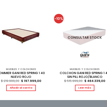
-10%
CONSULTAR STOCK
MUEBLES Y COLCHONES
MUEBLES Y COLCHONES
OMMIER GANI RED SPRING 1 40
COLCHON GANI RED SPRING 1 
NUEVO ROJO
SIN PILL ROJO/BLANCO
El
El
El
E
$
219.999,00
$
197.999,00
$
515.999,00
$
464.339,00
precio
precio
precio
p
original
actual
original
a
Añadir al carrito
Leer más
era:
es:
era:
e
$ 219.999,00.
$ 197.999,00.
$ 515.999,00.
$