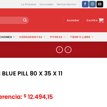
La Empresa
Sucursales
Servicio técnico
Acceder
Carrito
LCHONES
HERRAMIENTAS
FITNESS
TIEMPO LIBRE
LUE PILL 80 X 35 X 11
$
ferencia:
12.494,15