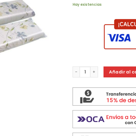
Hay existencias
ALMOHADA GANI BLUE PILL 80 X 
Añadir al c