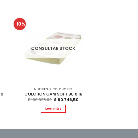
-10%
CONSULTAR STOCK
MUEBLES Y COLCHONES
40
COLCHON GANI SOFT 80 X 18
El
El
$
100.825,00
$
90.746,50
precio
precio
l
original
actual
recio
Leer más
era:
es:
ctual
$ 100.825,00.
$ 90.746,50.
s:
 464.339,00.