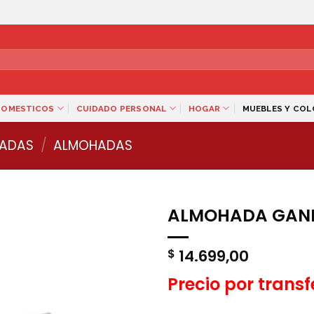
DOMESTICOS
CUIDADO PERSONAL
HOGAR
MUEBLES Y CO
ADAS
/
ALMOHADAS
ALMOHADA GANI B
14.699,00
$
Precio por trans