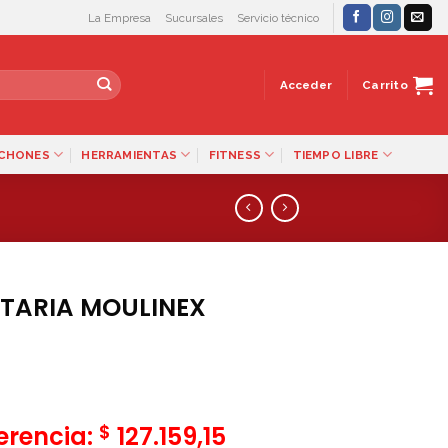
La Empresa
Sucursales
Servicio técnico
Acceder
Carrito
LCHONES
HERRAMIENTAS
FITNESS
TIEMPO LIBRE
TARIA MOULINEX
$
ferencia:
127.159,15