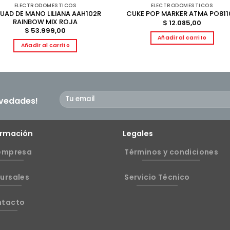
ELECTRODOMESTICOS
ELECTRODOMESTICOS
CUAD DE MANO LILIANA AAH102R
CUKE POP MARKER ATMA PO811
RAINBOW MIX ROJA
$
12.085,00
$
53.999,00
Añadir al carrito
Añadir al carrito
ovedades!
ormación
Legales
empresa
Términos y condiciones
ursales
Servicio Técnico
ntacto