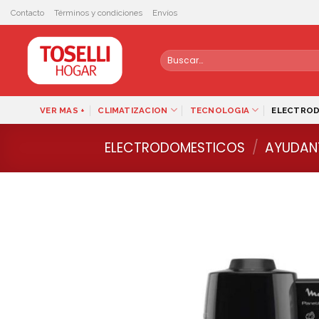
Skip
Contacto
Términos y condiciones
Envíos
to
content
Buscar
por:
VER MAS +
CLIMATIZACION
TECNOLOGIA
ELECTRO
ELECTRODOMESTICOS
/
AYUDAN