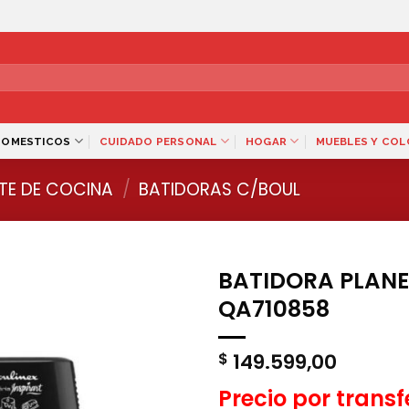
DOMESTICOS
CUIDADO PERSONAL
HOGAR
MUEBLES Y CO
TE DE COCINA
/
BATIDORAS C/BOUL
BATIDORA PLANE
QA710858
149.599,00
$
Precio por trans