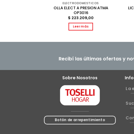
DOMESTICOS
ELECTRODOMESTICOS
 ATMA HP4031N
OLLA ELECT A PRESION ATMA
LI
ANCO
OP3016
.669,00
$
223.209,00
r más
Leer más
Recibí las últimas ofertas y n
Sobre Nosotros
Inf
La 
Suc
Co
Botón de arrepentimiento