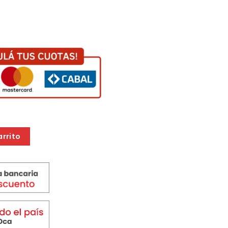
EX QA710858 cantidad
arrito