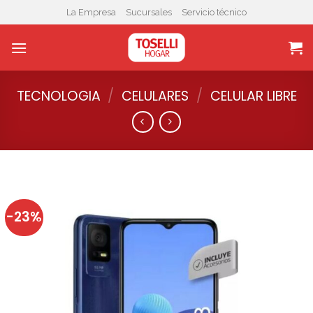
Skip
La Empresa
Sucursales
Servicio técnico
to
content
TECNOLOGIA
/
CELULARES
/
CELULAR LIBRE
-23%