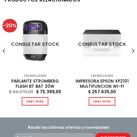
-20%
CONSULTAR STOCK
CONSULTAR STOCK
TECNOLOGIA
TECNOLOGIA
PARLANTE STROMBERG
IMPRESORA EPSON XP2101
FLASH BT BAT 30W
MULTIFUNCION WI-FI
El
El
$
94.379,00
$
75.399,00
$
257.635,00
precio
precio
original
actual
Leer más
Leer más
era:
es:
$ 94.379,00.
$ 75.399,00.
Recibí las últimas ofertas y novedades!