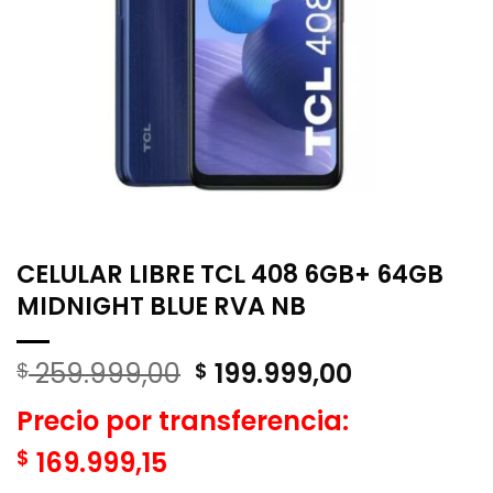
CELULAR LIBRE TCL 408 6GB+ 64GB
MIDNIGHT BLUE RVA NB
El
El
259.999,00
199.999,00
$
$
precio
precio
Precio por transferencia:
original
actual
era:
es:
$
169.999,15
$ 259.999,00.
$ 199.999,