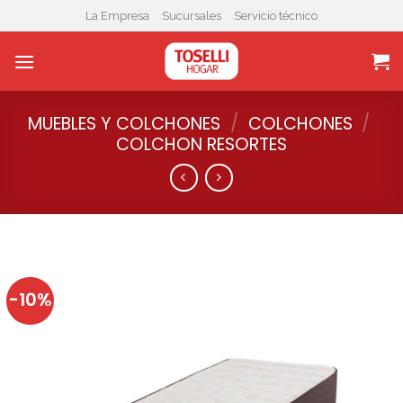
Skip
La Empresa
Sucursales
Servicio técnico
to
content
MUEBLES Y COLCHONES
/
COLCHONES
/
COLCHON RESORTES
-10%