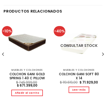
PRODUCTOS RELACIONADOS
-10%
-40%
CONSULTAR STOCK
MUEBLES Y COLCHONES
MUEBLES Y COLCHONES
COLCHON GANI GOLD
COLCHON GANI SOFT 80
SPRING 1 40 C PILLOW
X 14
El
El
$
745.999,00
$
119.619,00
$
71.929,00
El
El
precio
prec
$
671.399,00
precio
precio
original
actu
Leer más
original
actual
era:
es:
Añadir al carrito
era:
es:
$ 119.619,00.
$ 71.
9,00.
$ 745.999,00.
$ 671.399,00.