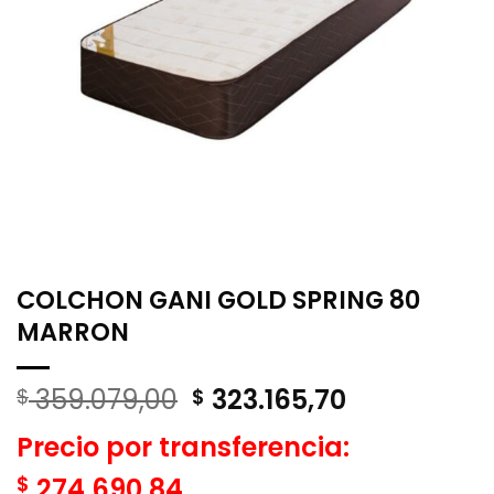
COLCHON GANI GOLD SPRING 80
MARRON
El
El
359.079,00
323.165,70
$
$
precio
precio
Precio por transferencia:
original
actual
era:
es:
$
274.690,84