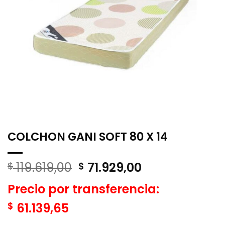
COLCHON GANI SOFT 80 X 14
El
El
119.619,00
71.929,00
$
$
precio
precio
Precio por transferencia:
original
actual
era:
es:
$
61.139,65
$ 119.619,00.
$ 71.929,00.