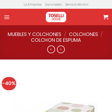
Skip
La Empresa
Sucursales
Servicio técnico
to
content
MUEBLES Y COLCHONES
/
COLCHONES
/
COLCHON DE ESPUMA
-40%