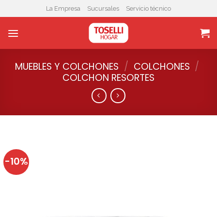
Skip
La Empresa
Sucursales
Servicio técnico
to
content
MUEBLES Y COLCHONES
/
COLCHONES
/
COLCHON RESORTES
-10%