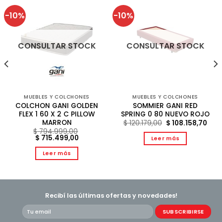
-10%
-10%
CONSULTAR STOCK
CONSULTAR STOCK
MUEBLES Y COLCHONES
MUEBLES Y COLCHONES
COLCHON GANI GOLDEN
SOMMIER GANI RED
FLEX 1 60 X 2 C PILLOW
SPRING 0 80 NUEVO ROJO
MARRON
El
El
$
120.179,00
$
108.158,70
precio
prec
$
794.999,00
original
act
El
El
$
715.499,00
Leer más
era:
es:
precio
precio
$ 120.179,00.
$ 10
original
actual
Leer más
9,00.
era:
es:
$ 794.999,00.
$ 715.499,00.
Recibí las últimas ofertas y novedades!