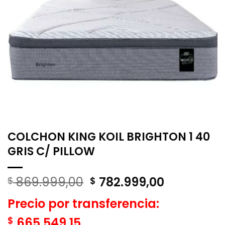
COLCHON KING KOIL BRIGHTON 1 40
GRIS C/ PILLOW
El
El
869.999,00
782.999,00
$
$
precio
precio
Precio por transferencia:
original
actual
era:
es:
$
665.549,15