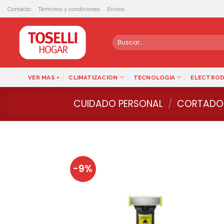
Skip
Contacto
Términos y condiciones
Envíos
to
content
Buscar
por:
VER MAS +
CLIMATIZACION
TECNOLOGIA
ELECTRO
CUIDADO PERSONAL
/
CORTADOR
-9%