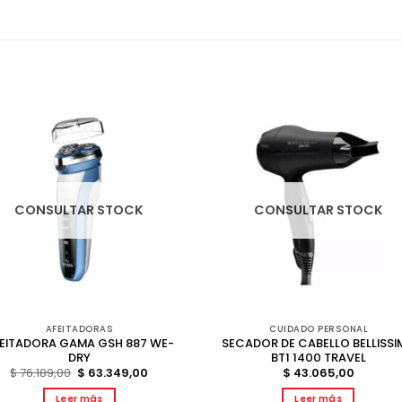
CONSULTAR STOCK
CONSULTAR STOCK
AFEITADORAS
CUIDADO PERSONAL
EITADORA GAMA GSH 887 WE-
SECADOR DE CABELLO BELLISSI
DRY
BT1 1400 TRAVEL
El
El
$
76.189,00
$
63.349,00
$
43.065,00
precio
precio
original
actual
Leer más
Leer más