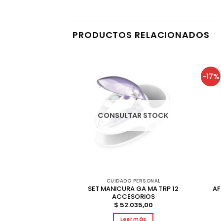
PRODUCTOS RELACIONADOS
-17%
AR STOCK
CONSULTAR STOCK
 PERSONAL
CUIDADO PERSONAL
ABELLO PHILIPS
SET MANICURA GA MA TRP 12
AF
IR DRYER 1600W
ACCESORIOS
999,00
$
52.035,00
r más
Leer más