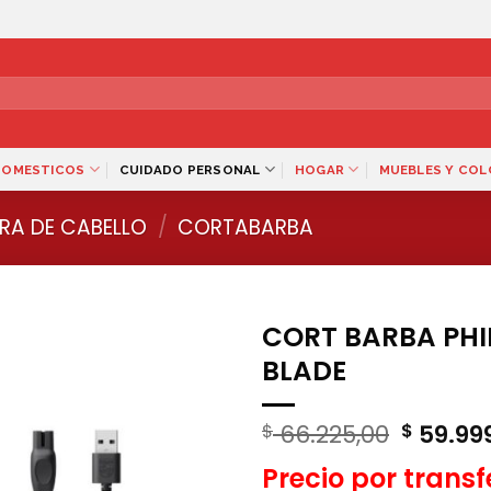
DOMESTICOS
CUIDADO PERSONAL
HOGAR
MUEBLES Y CO
A DE CABELLO
/
CORTABARBA
CORT BARBA PHIL
BLADE
El
66.225,00
59.99
$
$
precio
Precio por trans
origina