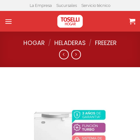
Skip
La Empresa
Sucursales
Servicio técnico
to
content
HOGAR
/
HELADERAS
/
FREEZER