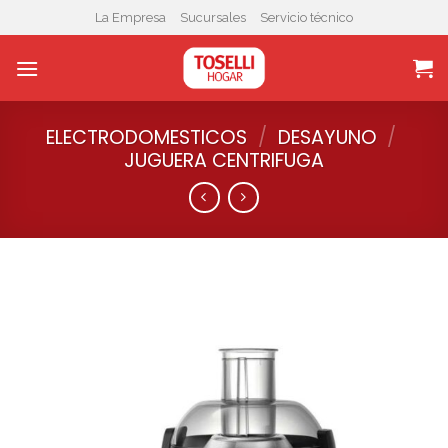
Skip
La Empresa
Sucursales
Servicio técnico
to
content
ELECTRODOMESTICOS
/
DESAYUNO
/
JUGUERA CENTRIFUGA