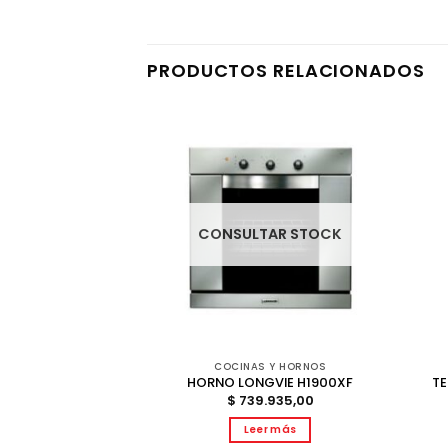
PRODUCTOS RELACIONADOS
AR STOCK
CONSULTAR STOCK
CALIENTE
COCINAS Y HORNOS
 COPPENS 80L
TE
HORNO LONGVIE H1900XF
80CO
$
739.935,00
.959,00
Leer más
r más