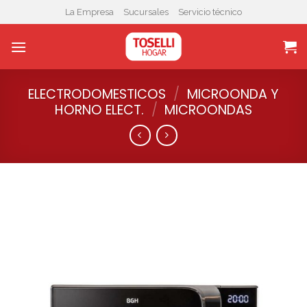
Skip
La Empresa
Sucursales
Servicio técnico
to
content
ELECTRODOMESTICOS
/
MICROONDA Y
HORNO ELECT.
/
MICROONDAS