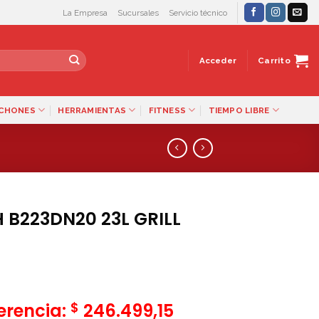
La Empresa
Sucursales
Servicio técnico
Acceder
Carrito
LCHONES
HERRAMIENTAS
FITNESS
TIEMPO LIBRE
B223DN20 23L GRILL
$
ferencia:
246.499,15