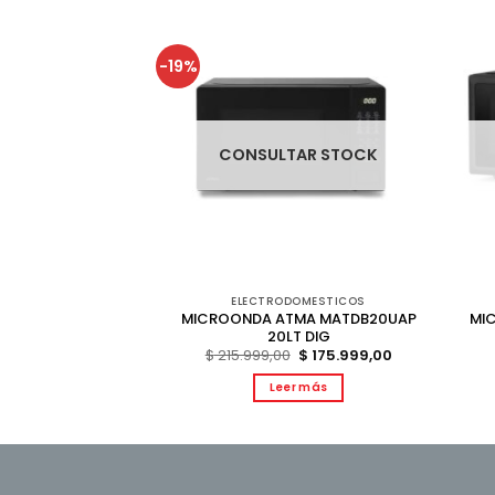
-19%
AR STOCK
CONSULTAR STOCK
DOMESTICOS
ELECTRODOMESTICOS
A MD1820VN 20L
MICROONDA ATMA MATDB20UAP
MI
VINTAGE
20LT DIG
El
El
.999,00
$
215.999,00
$
175.999,00
precio
precio
original
actual
r más
Leer más
era:
es:
$ 215.999,00.
$ 175.999,00.