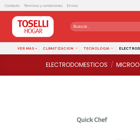
Skip
Contacto
Términos y condiciones
Envíos
to
content
Buscar
por:
VER MAS +
CLIMATIZACION
TECNOLOGIA
ELECTRO
ELECTRODOMESTICOS
/
MICROO