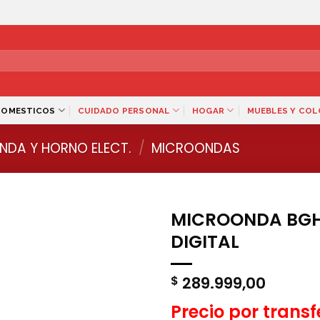
DOMESTICOS
CUIDADO PERSONAL
HOGAR
MUEBLES Y CO
NDA Y HORNO ELECT.
/
MICROONDAS
MICROONDA BGH 
DIGITAL
289.999,00
$
Precio por trans