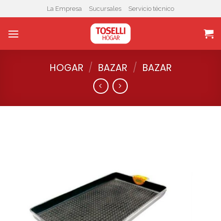
Skip
La Empresa
Sucursales
Servicio técnico
to
content
HOGAR
/
BAZAR
/
BAZAR