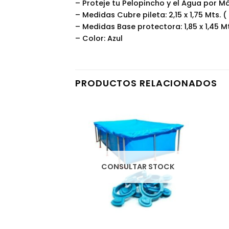
– Proteje tu Pelopincho y el Agua por 
– Medidas Cubre pileta: 2,15 x 1,75 Mts. ( L
– Medidas Base protectora: 1,85 x 1,45 Mts
– Color: Azul
PRODUCTOS RELACIONADOS
AR STOCK
CONSULTAR STOCK