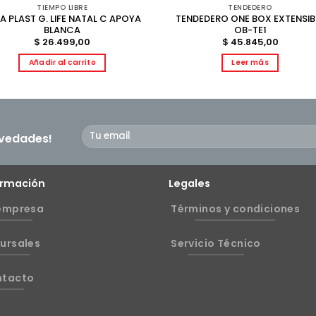
TIEMPO LIBRE
TENDEDERO
LA PLAST G. LIFE NATAL C APOYA
TENDEDERO ONE BOX EXTENSIB
BLANCA
OB-TE1
$
26.499,00
$
45.845,00
Añadir al carrito
Leer más
ovedades!
ormación
Legales
empresa
Términos y condiciones
ursales
Servicio Técnico
ntacto