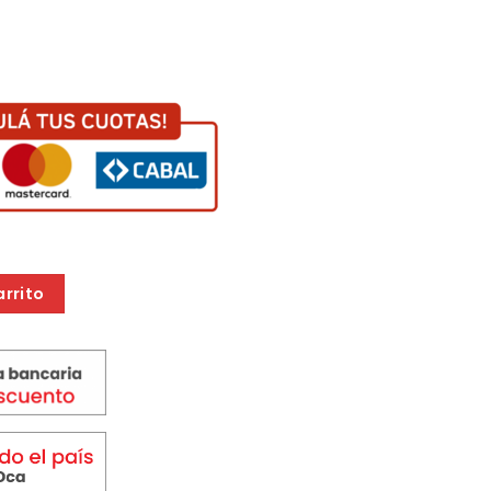
TORA CB020 cantidad
arrito