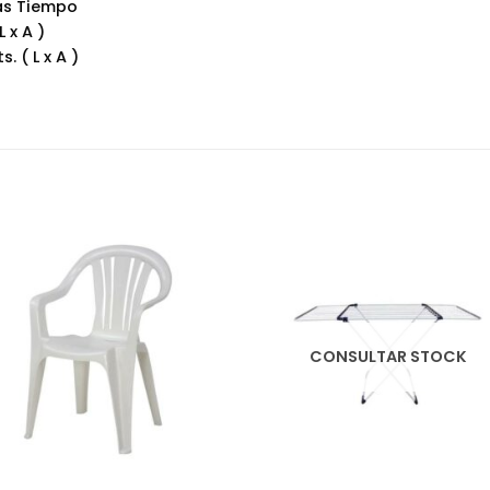
Más Tiempo
 x A )
. ( L x A )
CONSULTAR STOCK