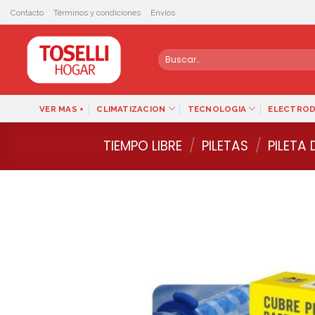
Skip
Contacto
Términos y condiciones
Envíos
to
content
Buscar
por:
VER MAS +
CLIMATIZACION
TECNOLOGIA
ELECTRO
TIEMPO LIBRE
/
PILETAS
/
PILETA