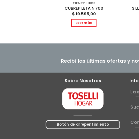
O LIBRE
TIEMPO LIBRE
NLI 2P 1.91 X 1.37
SIL
CUBREPILETA N 700
 22
$
19.595,00
699,00
Leer más
r más
Recibí las últimas ofertas y n
Sobre Nosotros
Inf
La 
Suc
Co
Botón de arrepentimiento