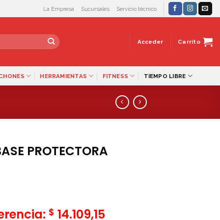
La Empresa
Sucursales
Servicio técnico
Acceder
Carrito
LCHONES
HERRAMIENTAS
FITNESS
TIEMPO LIBRE
 BASE PROTECTORA
$
ferencia:
14.109,15