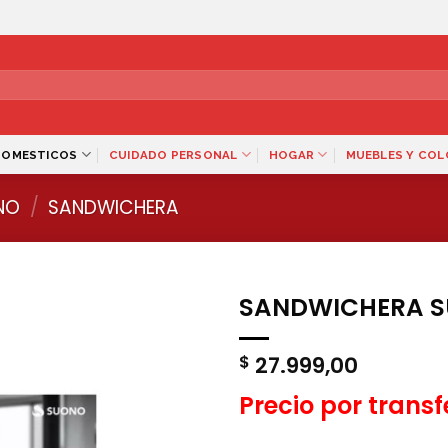
DOMESTICOS
CUIDADO PERSONAL
HOGAR
MUEBLES Y CO
NO
/
SANDWICHERA
SANDWICHERA S
27.999,00
$
Precio por trans