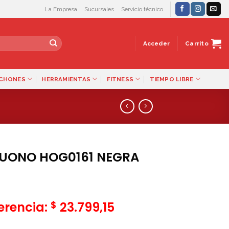
La Empresa
Sucursales
Servicio técnico
Acceder
Carrito
LCHONES
HERRAMIENTAS
FITNESS
TIEMPO LIBRE
UONO HOG0161 NEGRA
$
ferencia:
23.799,15