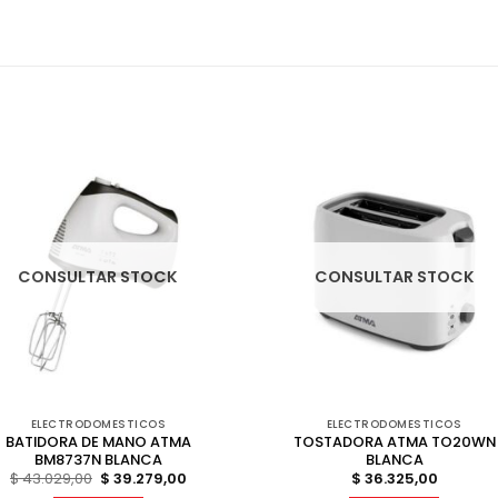
CONSULTAR STOCK
CONSULTAR STOCK
ELECTRODOMESTICOS
ELECTRODOMESTICOS
BATIDORA DE MANO ATMA
TOSTADORA ATMA TO20WN
BM8737N BLANCA
BLANCA
El
El
$
43.029,00
$
39.279,00
$
36.325,00
precio
precio