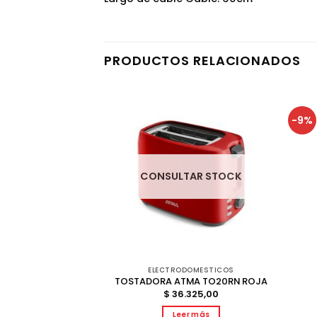
PRODUCTOS RELACIONADOS
-9%
AR STOCK
CONSULTAR STOCK
DOMESTICOS
ELECTRODOMESTICOS
A LI8444RP ROJA
TOSTADORA ATMA TO20RN ROJA
 /VIDRIO
$
36.325,00
599,00
Leer más