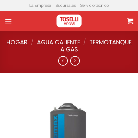
Skip
La Empresa
Sucursales
Servicio técnico
to
content
HOGAR
/
AGUA CALIENTE
/
TERMOTANQUE
A GAS