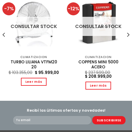
-7%
-12%
CONSULTAR STOCK
CONSULTAR STOCK
CLIMATIZACION
CLIMATIZACION
TURBO LILIANA VTFM20
COPPENS MINI 5000
20
ACERO
El
El
$
103.355,00
$
95.999,00
$
237.599,00
precio
precio
El
El
$
208.999,00
original
actual
precio
precio
Leer más
era:
es:
original
actual
Leer más
$ 103.355,00.
$ 95.999,00.
era:
es:
9,00.
$ 237.599,00.
$ 208.999
Recibí las últimas ofertas y novedades!