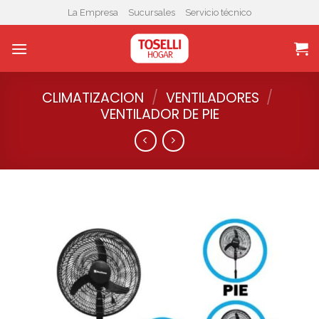
Skip
La Empresa
Sucursales
Servicio técnico
to
content
CLIMATIZACION
/
VENTILADORES
/
VENTILADOR DE PIE