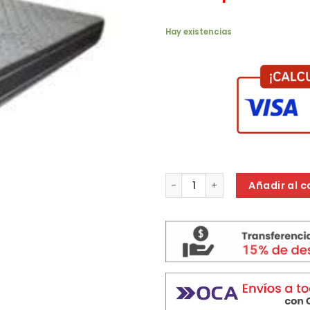
era:
$ 435.
Hay existencias
COLCHON GANI SILVER FLEX 1 4
Añadir al c