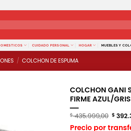
DOMESTICOS
CUIDADO PERSONAL
HOGAR
MUEBLES Y CO
ONES
/
COLCHON DE ESPUMA
COLCHON GANI SI
FIRME AZUL/GRIS
El
435.999,00
392.
$
$
preci
Precio por trans
origin