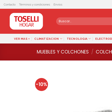
Skip
Contacto
Términos y condiciones
Envíos
to
content
Buscar
por:
VER MAS +
CLIMATIZACION
TECNOLOGIA
ELECTRO
MUEBLES Y COLCHONES
/
COLCH
-10%