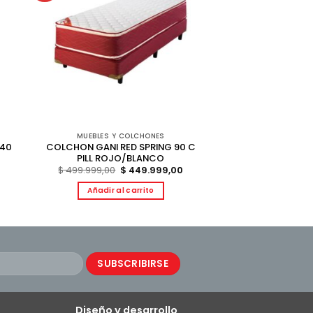
MUEBLES Y COLCHONES
 40
COLCHON GANI RED SPRING 90 C
PILL ROJO/BLANCO
El
El
El
$
499.999,00
$
449.999,00
precio
precio
precio
actual
original
actual
Añadir al carrito
es:
era:
es:
$ 494.999,00.
$ 499.999,00.
$ 449.999,00.
Diseño y desarrollo