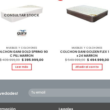
CONSULTAR STOCK
MUEBLES Y COLCHONES
MUEBLES Y COLCHONES
LCHON GANI GOLD SPRING 90
COLCHON GANI GOLDEN FLEX 1
C PILL MARRON
x 24 MARRON
El
El
El
$
439.999,00
$
395.999,00
$
549.999,00
$
494.999,00
precio
precio
precio
original
actual
original
Leer más
Añadir al carrito
era:
es:
era:
$ 439.999,00.
$ 395.999,00.
$ 549.999,00.
ovedades!
ormación
Legales